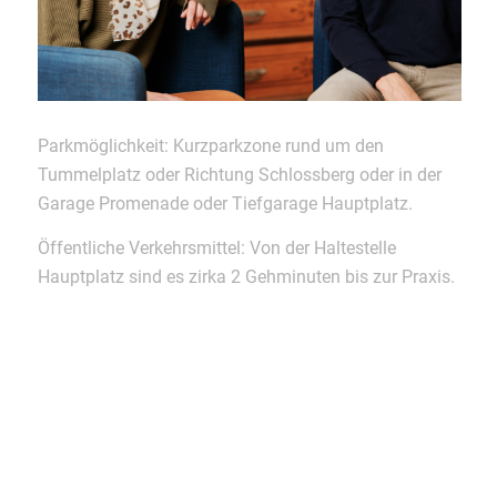
Parkmöglichkeit: Kurzparkzone rund um den
Tummelplatz oder Richtung Schlossberg oder in der
Garage Promenade oder Tiefgarage Hauptplatz.
Öffentliche Verkehrsmittel: Von der Haltestelle
Hauptplatz sind es zirka 2 Gehminuten bis zur Praxis.