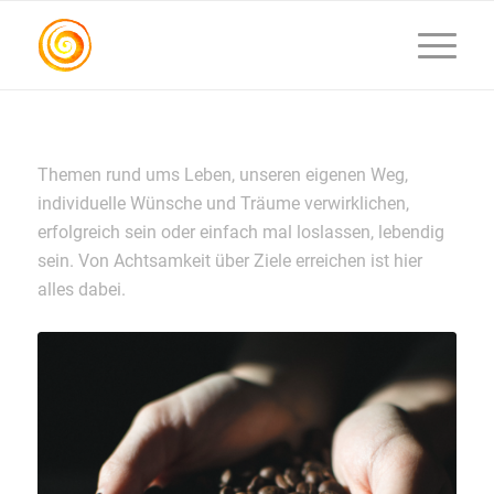
Themen rund ums Leben, unseren eigenen Weg,
individuelle Wünsche und Träume verwirklichen,
erfolgreich sein oder einfach mal loslassen, lebendig
sein. Von Achtsamkeit über Ziele erreichen ist hier
alles dabei.